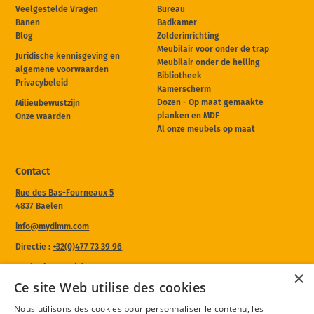
Veelgestelde Vragen
Bureau
Banen
Badkamer
Blog
Zolderinrichting
Meubilair voor onder de trap
Juridische kennisgeving en
Meubilair onder de helling
algemene voorwaarden
Bibliotheek
Privacybeleid
Kamerscherm
Dozen - Op maat gemaakte
Milieubewustzijn
planken en MDF
Onze waarden
Al onze meubels op maat
Contact
Rue des Bas-Fourneaux 5
4837 Baelen
info@mydimm.com
Directie :
+32(0)477 73 39 96
Marketing :
+32(0)87 59 10 80
×
Ce site Web utilise des cookies
Openingstijden van onze werkplaats :
Van maandag tot donderdag
Nous utilisons des cookies pour personnaliser le contenu, les
8h à 12h - 13h à 17h