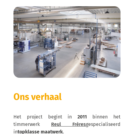
Ons verhaal
Het project begint in
2011
binnen het
timmerwerk
Reul Frères
gespecialiseerd
in
topklasse maatwerk
.