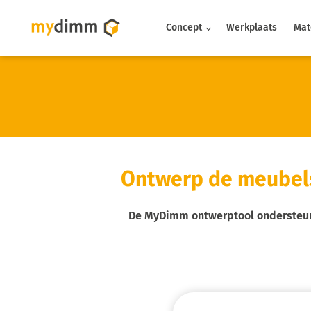
Concept
Werkplaats
Mat
Ontwerp de meubels
De MyDimm ontwerptool ondersteunt