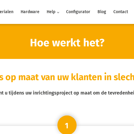
erialen
Hardware
Help
Configurator
Blog
Contact
Hoe werkt het?
 op maat van uw klanten in slech
 u tijdens uw inrichtingsproject op maat om de tevredenhei
1