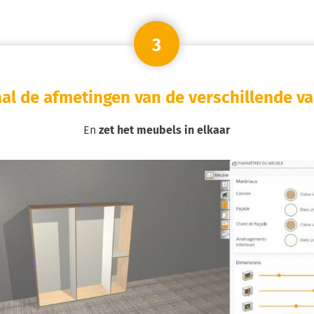
3
al de afmetingen van de verschillende v
En
zet het meubels in elkaar