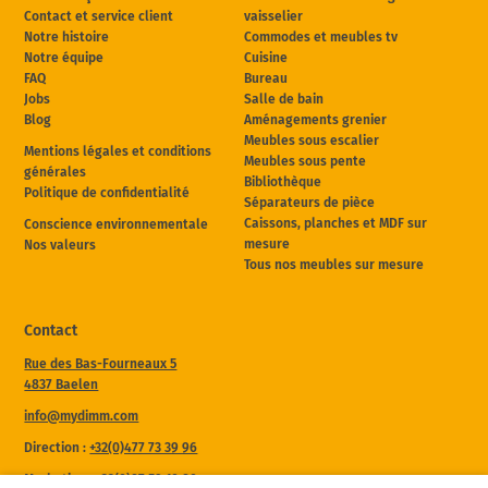
Contact et service client
vaisselier
Notre histoire
Commodes et meubles tv
Notre équipe
Cuisine
FAQ
Bureau
Jobs
Salle de bain
Blog
Aménagements grenier
Meubles sous escalier
Mentions légales et conditions
Meubles sous pente
générales
Bibliothèque
Politique de confidentialité
Séparateurs de pièce
Caissons, planches et MDF sur
Conscience environnementale
mesure
Nos valeurs
Tous nos meubles sur mesure
Contact
Rue des Bas-Fourneaux 5
4837 Baelen
info@mydimm.com
Direction :
+32(0)477 73 39 96
Marketing :
+32(0)87 59 10 80