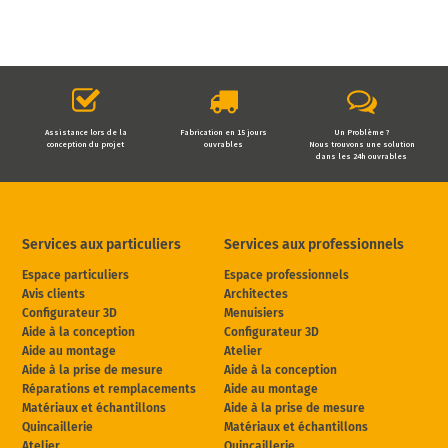
Assistance lors de la
Fabrication en 15 jours
Un Problème ?
conception du projet
ouvrables
Nous trouvons une solution
dans les 24h ouvrables
Services aux particuliers
Services aux professionnels
Espace particuliers
Espace professionnels
Avis clients
Architectes
Configurateur 3D
Menuisiers
Aide à la conception
Configurateur 3D
Aide au montage
Atelier
Aide à la prise de mesure
Aide à la conception
Réparations et remplacements
Aide au montage
Matériaux et échantillons
Aide à la prise de mesure
Quincaillerie
Matériaux et échantillons
Atelier
Quincaillerie