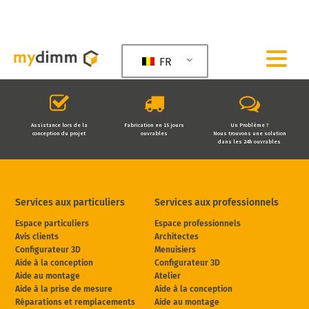
FR
Assistance lors de la
Fabrication en 15 jours
Un Problème ?
conception du projet
ouvrables
Nous trouvons une solution
dans les 24h ouvrables
Services aux particuliers
Services aux professionnels
Espace particuliers
Espace professionnels
Avis clients
Architectes
Configurateur 3D
Menuisiers
Aide à la conception
Configurateur 3D
Aide au montage
Atelier
Aide à la prise de mesure
Aide à la conception
Réparations et remplacements
Aide au montage