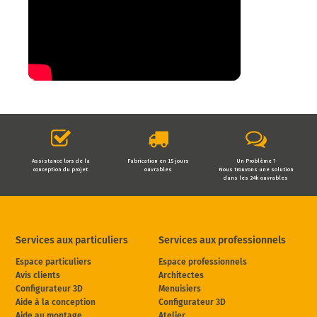
Assistance lors de la
Fabrication en 15 jours
Un Problème ?
conception du projet
ouvrables
Nous trouvons une solution
dans les 24h ouvrables
Services aux particuliers
Services aux professionnels
Espace particuliers
Espace professionnels
Avis clients
Architectes
Configurateur 3D
Menuisiers
Aide à la conception
Configurateur 3D
Aide au montage
Atelier