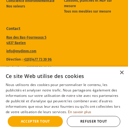
Caissons, planches et MDF sur
Conscience environnementale
mesure
Nos valeurs
Tous nos meubles sur mesure
Contact
Rue des Bas-Fourneaux 5
4837 Baelen
info@mydimm.com
Direction :
+32(0)477 73 39 96
Marketing :
+32(0)87 59 10 80
×
Ce site Web utilise des cookies
Heures d'ouverture de notre atelier :
Du lundi au jeudi
Nous utilisons des cookies pour personnaliser le contenu, les
8h à 12h - 13h à 17h
publicités et analyser notre trafic. Nous partageons également des
Le vendredi
informations sur votre utilisation de notre site avec nos partenaires
8h à 12h - 13h à 16h30
de publicité et d'analyse qui peuvent les combiner avec d'autres
informations que vous leur avez fournies ou qu'ils ont collectées lors
Nos réseaux sociaux
de votre utilisation de leurs services.
En savoir plus
ACCEPTER TOUT
REFUSER TOUT