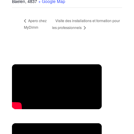
Baelen
,
4837
+ Google Map
Visite des installations et formation pour
Apero chez
MyDimm
les professionnels